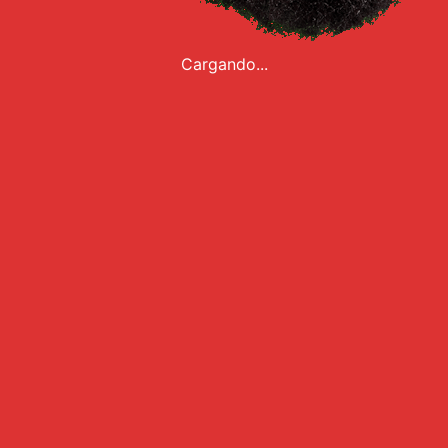
Cargando...
La FNM estrenará “A propósito
de Babasonicos, una fantasía
melancólica” del psicoanalista
Ángel Fernández
/
Ciudad Babasonica
30.01.2025
"A propósito de Babasonicos, una fantasía
melancólica" es una obra del psicoanalista
Ángel Fernández y que se estrenará en la Fiesta
Nacional del Mate el día 8 ...